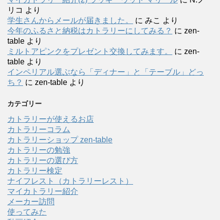
リコ
より
学生さんからメールが届きました。
に
みこ
より
今年のふるさと納税はカトラリーにしてみる？
に
zen-
table
より
ミルトアピンクをプレゼント交換してみます。
に
zen-
table
より
インペリアル選ぶなら「ディナー」と「テーブル」どっ
ち？
に
zen-table
より
カテゴリー
カトラリーが使えるお店
カトラリーコラム
カトラリーショップ zen-table
カトラリーの勉強
カトラリーの選び方
カトラリー検定
ナイフレスト（カトラリーレスト）
マイカトラリー紹介
メーカー訪問
使ってみた