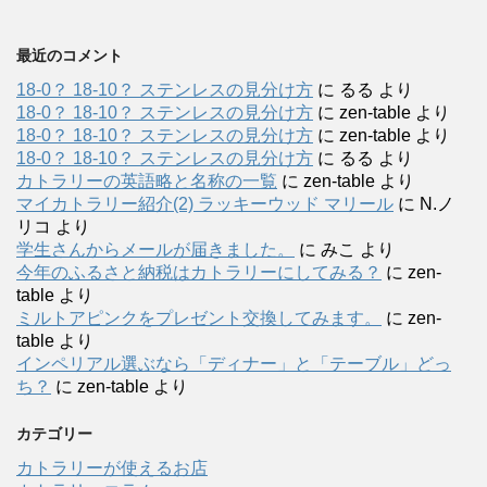
最近のコメント
18-0？ 18-10？ ステンレスの見分け方
に
るる
より
18-0？ 18-10？ ステンレスの見分け方
に
zen-table
より
18-0？ 18-10？ ステンレスの見分け方
に
zen-table
より
18-0？ 18-10？ ステンレスの見分け方
に
るる
より
カトラリーの英語略と名称の一覧
に
zen-table
より
マイカトラリー紹介(2) ラッキーウッド マリール
に
N.ノ
リコ
より
学生さんからメールが届きました。
に
みこ
より
今年のふるさと納税はカトラリーにしてみる？
に
zen-
table
より
ミルトアピンクをプレゼント交換してみます。
に
zen-
table
より
インペリアル選ぶなら「ディナー」と「テーブル」どっ
ち？
に
zen-table
より
カテゴリー
カトラリーが使えるお店