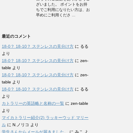
ざいました。 ポイントをお持
ちでご利用になりたい方は、お
早めにご利用くださ ...
最近のコメント
18-0？ 18-10？ ステンレスの見分け方
に
るる
より
18-0？ 18-10？ ステンレスの見分け方
に
zen-
table
より
18-0？ 18-10？ ステンレスの見分け方
に
zen-
table
より
18-0？ 18-10？ ステンレスの見分け方
に
るる
より
カトラリーの英語略と名称の一覧
に
zen-table
より
マイカトラリー紹介(2) ラッキーウッド マリー
ル
に
N.ノリコ
より
学生さんからメールが届きました。
に
みこ
よ