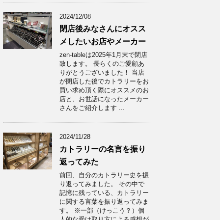
2024/12/08
閉店後みなさんにオスス
メしたいお店やメーカー
zen-tableは2025年1月末で閉店
致します。 長らくのご愛顧あ
りがとうございました！ 当店
が閉店した後でカトラリーをお
買い求め頂く際にオススメのお
店と、お世話になったメーカー
さんをご紹介します ...
2024/11/28
カトラリーの名言を振り
返ってみた
前回、自分のカトラリー史を振
り返ってみました。 その中で
記憶に残っている、カトラリー
に関する言葉を振り返ってみま
す。 ※一部（けっこう？）個
人的な受け取り方による感想が