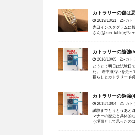
カトラリーの傷は
2019/10/21
-
カト
先日インスタグラムに投稿
さん(@zen_table)が
カトラリーの勉強(5
2018/10/05
-
カト
とうとう明日は試験日で
た。 途中海沿いを走っ
暮らしとカトラリー 内容
カトラリーの勉強(
2018/10/04
-
カト
試験までとうとうあと2
マナーの歴史と具体的な
う場面として思ったのは結