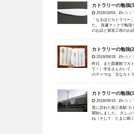
カトラリーの勉強(
2018/10/04
-
カト
「なるほどカトラリー」
た。 急遽マックで勉強
のお話と製造工程のお話で
カトラリーの勉強(
2018/09/28
-
カト
昨日、また図書館でカト
て！）学生さんがいて、
のテーマは「主なカトラリ
カトラリーの勉強(1
2018/09/19
-
カト
昔に訪れた燕三条駅 カ
開始しました。 久しぶ
ね（そして、たまに眠くな