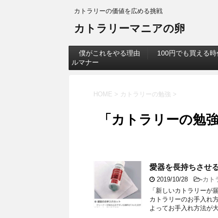
カトラリーの価値を広める挑戦
カトラリーマニアの卵
僕がこれをやる理由
100円でも買える
ルマナー
HOME
>
カトラリーの勉強
>
「カトラリーの勉強
愛器を長持ちさせ
2019/10/28
-
カト
「新しいカトラリーが届
カトラリーのお手入れ方
よってお手入れ方法が大き