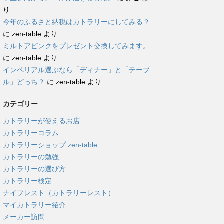
り
今年のふるさと納税はカトラリーにしてみる？
に
zen-table
より
ミルトアピンクをプレゼント交換してみます。
に
zen-table
より
インペリアル選ぶなら「ディナー」と「テーブ
ル」どっち？
に
zen-table
より
カテゴリー
カトラリーが使えるお店
カトラリーコラム
カトラリーショップ zen-table
カトラリーの勉強
カトラリーの選び方
カトラリー検定
ナイフレスト（カトラリーレスト）
マイカトラリー紹介
メーカー訪問