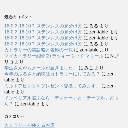
最近のコメント
18-0？ 18-10？ ステンレスの見分け方
に
るる
より
18-0？ 18-10？ ステンレスの見分け方
に
zen-table
より
18-0？ 18-10？ ステンレスの見分け方
に
zen-table
より
18-0？ 18-10？ ステンレスの見分け方
に
るる
より
カトラリーの英語略と名称の一覧
に
zen-table
より
マイカトラリー紹介(2) ラッキーウッド マリール
に
N.ノ
リコ
より
学生さんからメールが届きました。
に
みこ
より
今年のふるさと納税はカトラリーにしてみる？
に
zen-
table
より
ミルトアピンクをプレゼント交換してみます。
に
zen-
table
より
インペリアル選ぶなら「ディナー」と「テーブル」どっ
ち？
に
zen-table
より
カテゴリー
カトラリーが使えるお店