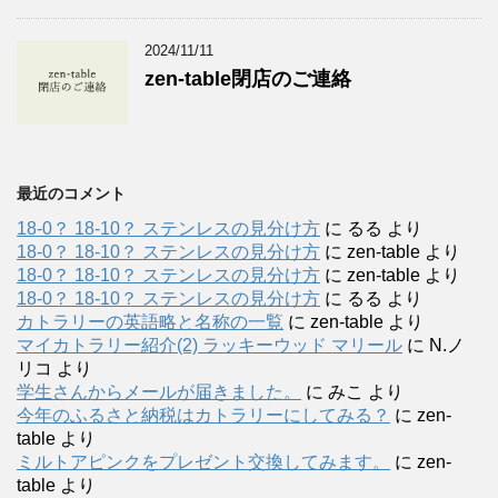
2024/11/11
zen-table閉店のご連絡
最近のコメント
18-0？ 18-10？ ステンレスの見分け方
に
るる
より
18-0？ 18-10？ ステンレスの見分け方
に
zen-table
より
18-0？ 18-10？ ステンレスの見分け方
に
zen-table
より
18-0？ 18-10？ ステンレスの見分け方
に
るる
より
カトラリーの英語略と名称の一覧
に
zen-table
より
マイカトラリー紹介(2) ラッキーウッド マリール
に
N.ノ
リコ
より
学生さんからメールが届きました。
に
みこ
より
今年のふるさと納税はカトラリーにしてみる？
に
zen-
table
より
ミルトアピンクをプレゼント交換してみます。
に
zen-
table
より