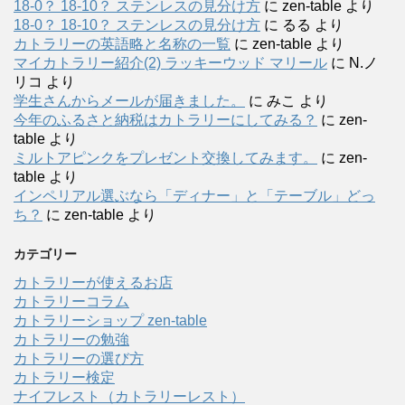
18-0？ 18-10？ ステンレスの見分け方
に
zen-table
より
18-0？ 18-10？ ステンレスの見分け方
に
るる
より
カトラリーの英語略と名称の一覧
に
zen-table
より
マイカトラリー紹介(2) ラッキーウッド マリール
に
N.ノ
リコ
より
学生さんからメールが届きました。
に
みこ
より
今年のふるさと納税はカトラリーにしてみる？
に
zen-
table
より
ミルトアピンクをプレゼント交換してみます。
に
zen-
table
より
インペリアル選ぶなら「ディナー」と「テーブル」どっ
ち？
に
zen-table
より
カテゴリー
カトラリーが使えるお店
カトラリーコラム
カトラリーショップ zen-table
カトラリーの勉強
カトラリーの選び方
カトラリー検定
ナイフレスト（カトラリーレスト）