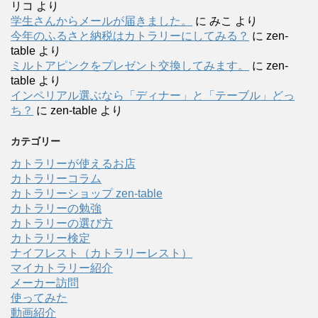
リコ
より
学生さんからメールが届きました。
に
みこ
より
今年のふるさと納税はカトラリーにしてみる？
に
zen-
table
より
ミルトアピンクをプレゼント交換してみます。
に
zen-
table
より
インペリアル選ぶなら「ディナー」と「テーブル」どっ
ち？
に
zen-table
より
カテゴリー
カトラリーが使えるお店
カトラリーコラム
カトラリーショップ zen-table
カトラリーの勉強
カトラリーの選び方
カトラリー検定
ナイフレスト（カトラリーレスト）
マイカトラリー紹介
メーカー訪問
使ってみた
動画紹介