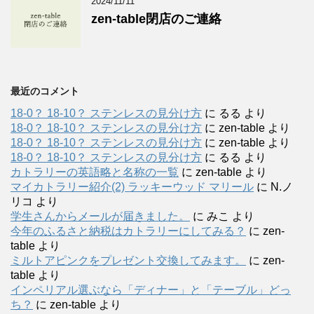
2024/11/11
zen-table閉店のご連絡
最近のコメント
18-0？ 18-10？ ステンレスの見分け方
に
るる
より
18-0？ 18-10？ ステンレスの見分け方
に
zen-table
より
18-0？ 18-10？ ステンレスの見分け方
に
zen-table
より
18-0？ 18-10？ ステンレスの見分け方
に
るる
より
カトラリーの英語略と名称の一覧
に
zen-table
より
マイカトラリー紹介(2) ラッキーウッド マリール
に
N.ノ
リコ
より
学生さんからメールが届きました。
に
みこ
より
今年のふるさと納税はカトラリーにしてみる？
に
zen-
table
より
ミルトアピンクをプレゼント交換してみます。
に
zen-
table
より
インペリアル選ぶなら「ディナー」と「テーブル」どっ
ち？
に
zen-table
より