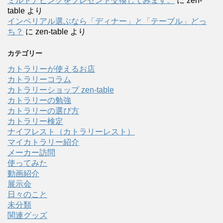
ミルトアピンクをプレゼント交換してみます。
に
zen-
table
より
インペリアル選ぶなら「ディナー」と「テーブル」どっ
ち？
に
zen-table
より
カテゴリー
カトラリーが使えるお店
カトラリーコラム
カトラリーショップ zen-table
カトラリーの勉強
カトラリーの選び方
カトラリー検定
ナイフレスト（カトラリーレスト）
マイカトラリー紹介
メーカー訪問
使ってみた
動画紹介
展示会
日々のこと
未分類
関連グッズ