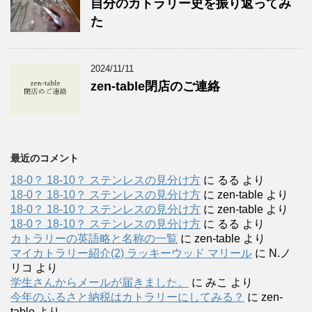
自分のカトラリー史を振り返ってみ
た
2024/11/11
zen-table閉店のご連絡
最近のコメント
18-0？ 18-10？ ステンレスの見分け方
に
るる
より
18-0？ 18-10？ ステンレスの見分け方
に
zen-table
より
18-0？ 18-10？ ステンレスの見分け方
に
zen-table
より
18-0？ 18-10？ ステンレスの見分け方
に
るる
より
カトラリーの英語略と名称の一覧
に
zen-table
より
マイカトラリー紹介(2) ラッキーウッド マリール
に
N.ノ
リコ
より
学生さんからメールが届きました。
に
みこ
より
今年のふるさと納税はカトラリーにしてみる？
に
zen-
table
より