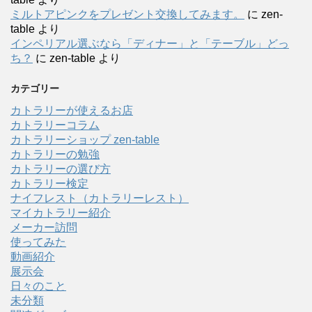
ミルトアピンクをプレゼント交換してみます。
に
zen-
table
より
インペリアル選ぶなら「ディナー」と「テーブル」どっ
ち？
に
zen-table
より
カテゴリー
カトラリーが使えるお店
カトラリーコラム
カトラリーショップ zen-table
カトラリーの勉強
カトラリーの選び方
カトラリー検定
ナイフレスト（カトラリーレスト）
マイカトラリー紹介
メーカー訪問
使ってみた
動画紹介
展示会
日々のこと
未分類