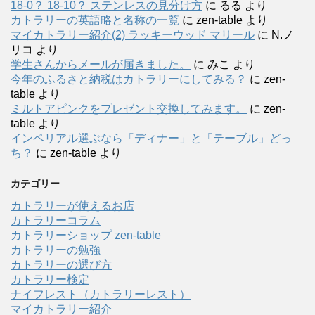
18-0？ 18-10？ ステンレスの見分け方
に
るる
より
カトラリーの英語略と名称の一覧
に
zen-table
より
マイカトラリー紹介(2) ラッキーウッド マリール
に
N.ノ
リコ
より
学生さんからメールが届きました。
に
みこ
より
今年のふるさと納税はカトラリーにしてみる？
に
zen-
table
より
ミルトアピンクをプレゼント交換してみます。
に
zen-
table
より
インペリアル選ぶなら「ディナー」と「テーブル」どっ
ち？
に
zen-table
より
カテゴリー
カトラリーが使えるお店
カトラリーコラム
カトラリーショップ zen-table
カトラリーの勉強
カトラリーの選び方
カトラリー検定
ナイフレスト（カトラリーレスト）
マイカトラリー紹介