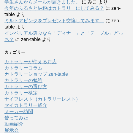
学生さんからメールが届きました。
に
みこ
より
今年のふるさと納税はカトラリーにしてみる？
に
zen-
table
より
ミルトアピンクをプレゼント交換してみます。
に
zen-
table
より
インペリアル選ぶなら「ディナー」と「テーブル」どっ
ち？
に
zen-table
より
カテゴリー
カトラリーが使えるお店
カトラリーコラム
カトラリーショップ zen-table
カトラリーの勉強
カトラリーの選び方
カトラリー検定
ナイフレスト（カトラリーレスト）
マイカトラリー紹介
メーカー訪問
使ってみた
動画紹介
展示会