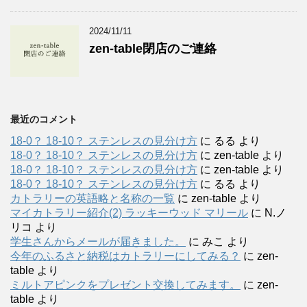
2024/11/11
zen-table閉店のご連絡
最近のコメント
18-0？ 18-10？ ステンレスの見分け方
に
るる
より
18-0？ 18-10？ ステンレスの見分け方
に
zen-table
より
18-0？ 18-10？ ステンレスの見分け方
に
zen-table
より
18-0？ 18-10？ ステンレスの見分け方
に
るる
より
カトラリーの英語略と名称の一覧
に
zen-table
より
マイカトラリー紹介(2) ラッキーウッド マリール
に
N.ノ
リコ
より
学生さんからメールが届きました。
に
みこ
より
今年のふるさと納税はカトラリーにしてみる？
に
zen-
table
より
ミルトアピンクをプレゼント交換してみます。
に
zen-
table
より