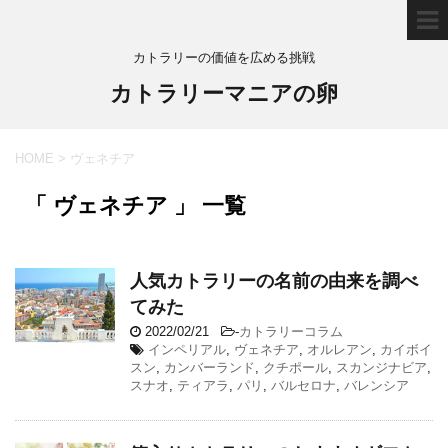
カトラリーの価値を広める挑戦
カトラリーマニアの卵
HOME
>
ヴェネチア
「 ヴェネチア 」 一覧
人気カトラリーの名前の由来を調べ
てみた
2022/02/21
-
カトラリーコラム
インペリアル
,
ヴェネチア
,
オルレアン
,
カイボイ
スン
,
カンバーランド
,
クチポール
,
スカンジナビア
,
スナオ
,
ティアラ
,
パリ
,
バルセロナ
,
バレンシア