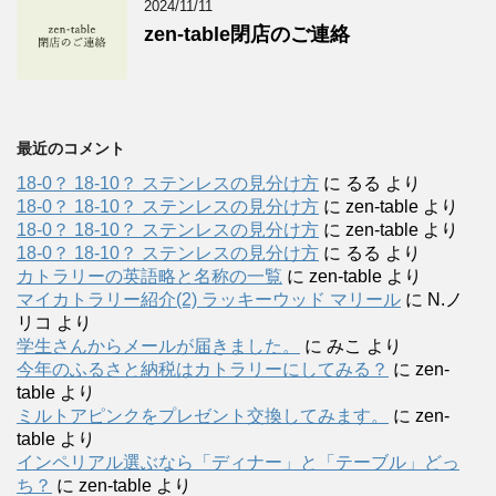
2024/11/11
zen-table閉店のご連絡
最近のコメント
18-0？ 18-10？ ステンレスの見分け方
に
るる
より
18-0？ 18-10？ ステンレスの見分け方
に
zen-table
より
18-0？ 18-10？ ステンレスの見分け方
に
zen-table
より
18-0？ 18-10？ ステンレスの見分け方
に
るる
より
カトラリーの英語略と名称の一覧
に
zen-table
より
マイカトラリー紹介(2) ラッキーウッド マリール
に
N.ノ
リコ
より
学生さんからメールが届きました。
に
みこ
より
今年のふるさと納税はカトラリーにしてみる？
に
zen-
table
より
ミルトアピンクをプレゼント交換してみます。
に
zen-
table
より
インペリアル選ぶなら「ディナー」と「テーブル」どっ
ち？
に
zen-table
より