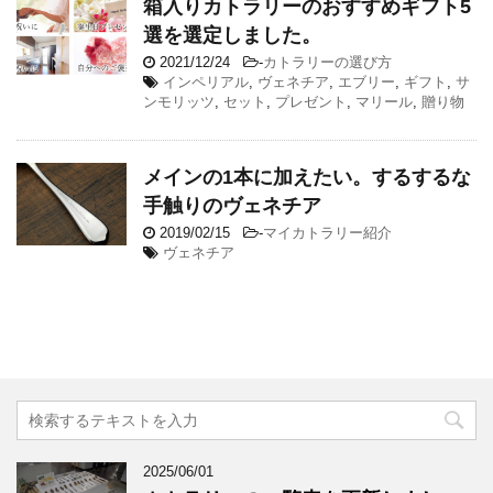
箱入りカトラリーのおすすめギフト5
選を選定しました。
2021/12/24
-
カトラリーの選び方
インペリアル
,
ヴェネチア
,
エブリー
,
ギフト
,
サ
ンモリッツ
,
セット
,
プレゼント
,
マリール
,
贈り物
メインの1本に加えたい。するするな
手触りのヴェネチア
2019/02/15
-
マイカトラリー紹介
ヴェネチア
2025/06/01