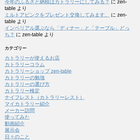
今年のふるさと納税はカトラリーにしてみる？
に
zen-
table
より
ミルトアピンクをプレゼント交換してみます。
に
zen-
table
より
インペリアル選ぶなら「ディナー」と「テーブル」どっ
ち？
に
zen-table
より
カテゴリー
カトラリーが使えるお店
カトラリーコラム
カトラリーショップ zen-table
カトラリーの勉強
カトラリーの選び方
カトラリー検定
ナイフレスト（カトラリーレスト）
マイカトラリー紹介
メーカー訪問
使ってみた
動画紹介
展示会
日々のこと