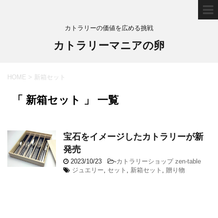
カトラリーの価値を広める挑戦
カトラリーマニアの卵
HOME
>
新箱セット
「 新箱セット 」 一覧
宝石をイメージしたカトラリーが新
発売
2023/10/23
-
カトラリーショップ zen-table
ジュエリー
,
セット
,
新箱セット
,
贈り物